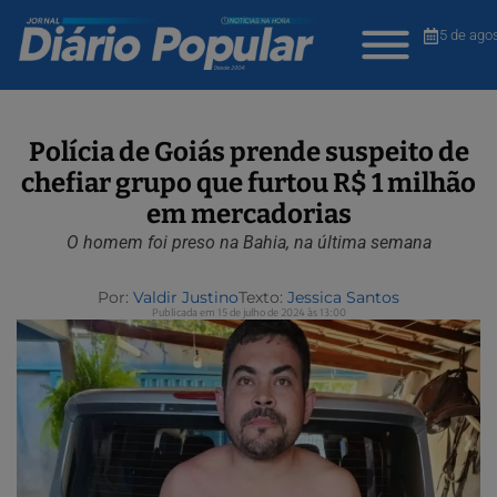
5 de ago
Polícia de Goiás prende suspeito de
chefiar grupo que furtou R$ 1 milhão
em mercadorias
O homem foi preso na Bahia, na última semana
Por:
Valdir Justino
Texto:
Jessica Santos
Publicada em 15 de julho de 2024 às 13:00