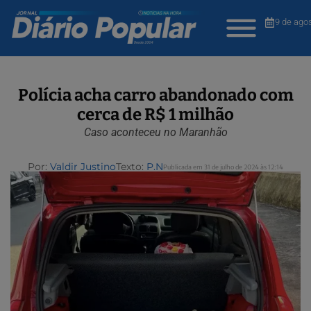
9 de ago
Polícia acha carro abandonado com
cerca de R$ 1 milhão
Caso aconteceu no Maranhão
Por:
Valdir Justino
Texto:
P.N
Publicada em 31 de julho de 2024 às 12:14