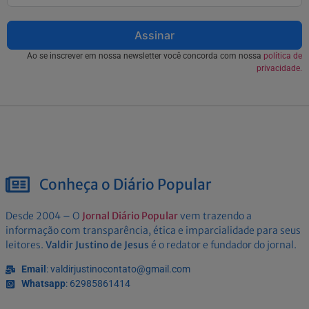
Assinar
Ao se inscrever em nossa newsletter você concorda com nossa
política de
privacidade.
Conheça o Diário Popular
Desde 2004 – O
Jornal Diário Popular
vem trazendo a
informação com transparência, ética e imparcialidade para seus
leitores.
Valdir Justino de Jesus
é o redator e fundador do jornal.
Email
: valdirjustinocontato@gmail.com
Whatsapp
: 62985861414