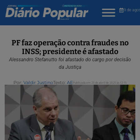
9 de ago
PF faz operação contra fraudes no
INSS; presidente é afastado
Alessandro Stefanutto foi afastado do cargo por decisão
da Justiça
Por:
Valdir Justino
Texto:
AE
Publicada em 23 de abril de 2025 às 12:15