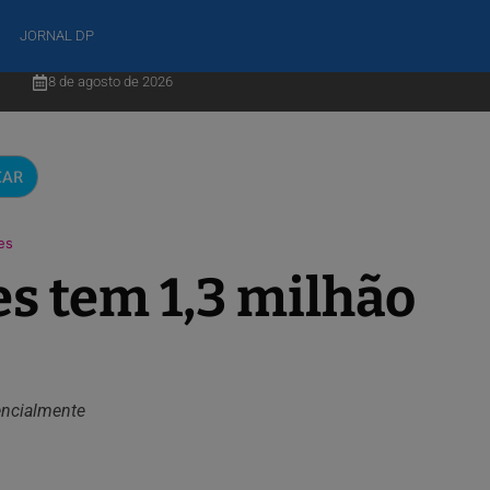
JORNAL DP
8 de agosto de 2026
CAR
es
s tem 1,3 milhão
encialmente