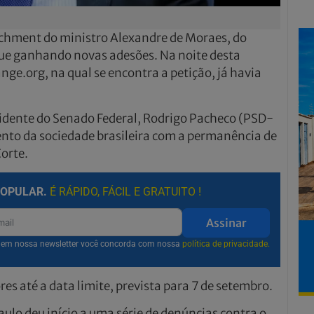
chment do ministro Alexandre de Moraes, do
gue ganhando novas adesões. Na noite desta
ge.org, na qual se encontra a petição, já havia
idente do Senado Federal, Rodrigo Pacheco (PSD-
to da sociedade brasileira com a permanência de
orte.
POPULAR.
É RÁPIDO, FÁCIL E GRATUITO !
Assinar
r em nossa newsletter você concorda com nossa
política de privacidade.
es até a data limite, prevista para 7 de setembro.
ulo deu início a uma série de denúncias contra o