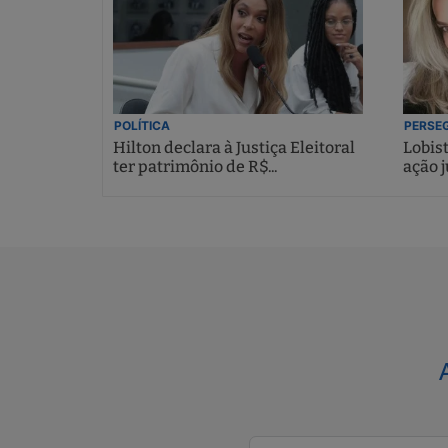
POLÍTICA
PERSEG
Hilton declara à Justiça Eleitoral
Lobis
ter patrimônio de R$...
ação j