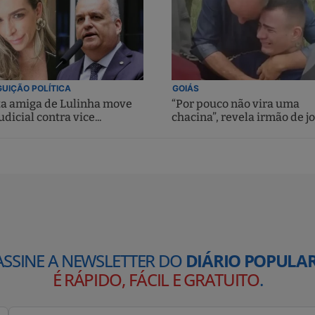
UIÇÃO POLÍTICA
GOIÁS
ta amiga de Lulinha move
“Por pouco não vira uma
udicial contra vice...
chacina”, revela irmão de jo
ASSINE A NEWSLETTER DO
DIÁRIO POPULAR
É RÁPIDO, FÁCIL E GRATUITO
.