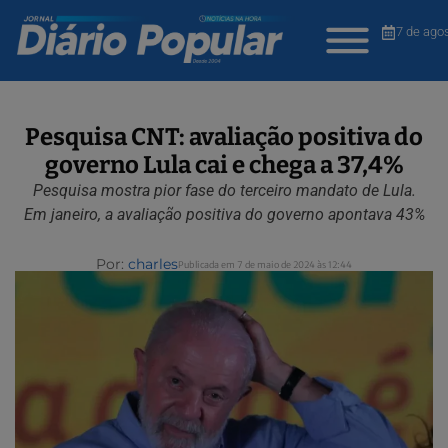
7 de ago
Pesquisa CNT: avaliação positiva do
governo Lula cai e chega a 37,4%
Pesquisa mostra pior fase do terceiro mandato de Lula.
Em janeiro, a avaliação positiva do governo apontava 43%
Por:
charles
Publicada em 7 de maio de 2024 às 12:44