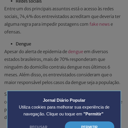
Redes sociais
Entre um dos principais assuntos está o acesso às redes
sociais, 74,4% dos entrevistados acreditam que deveria ter
alguma regra para impedir postagens com
fake news
e
ofensas.
Dengue
Apesar do alerta de epidemia de
dengue
em diversos
estados brasileiros, mais de 70% responderam que
ninguém do domicílio contraiu dengue nos últimos 6
meses. Além disso, os entrevistados consideram que o
maior responsável pelos casos da dengue seja a população.
Segundo o levantamento, 63,9% estão esperam se vacinar
Jornal Diário Popular
contra a dengue assim que a dose estiver disponível na rede
Utiliza cookies para melhorar sua experiência de
pública. Mas, avaliam que o combate contra o mosquito da
navegação. Clique ou toque em
"Permitir"
dengue realizado pelo
Ministério da Saúde
foi insuficiente.
RECUSAR
PERMITIR