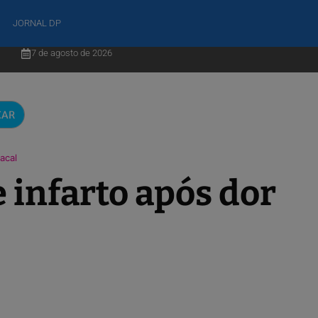
JORNAL DP
7 de agosto de 2026
CAR
acal
 infarto após dor