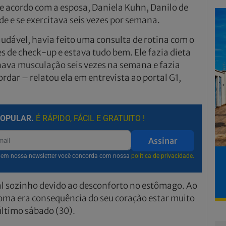
e acordo com a esposa, Daniela Kuhn, Danilo de
 e se exercitava seis vezes por semana.
dável, havia feito uma consulta de rotina com o
 de check-up e estava tudo bem. Ele fazia dieta
inava musculação seis vezes na semana e fazia
rdar – relatou ela em entrevista ao portal G1,
POPULAR.
É RÁPIDO, FÁCIL E GRATUITO !
Assinar
r em nossa newsletter você concorda com nossa
política de privacidade.
tal sozinho devido ao desconforto no estômago. Ao
toma era consequência do seu coração estar muito
último sábado (30).