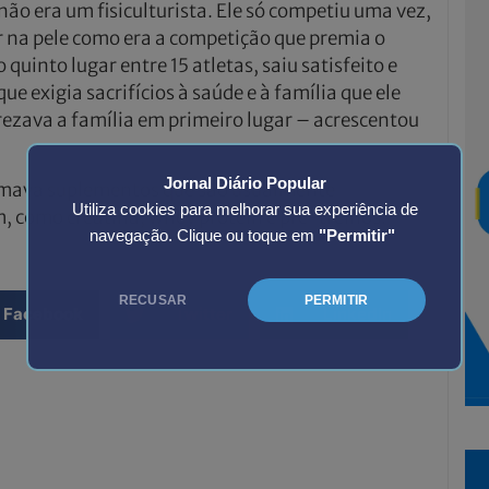
não era um fisiculturista. Ele só competiu uma vez,
r na pele como era a competição que premia o
quinto lugar entre 15 atletas, saiu satisfeito e
e exigia sacrifícios à saúde e à família que ele
prezava a família em primeiro lugar – acrescentou
Jornal Diário Popular
tomava suplementos que são usualmente
Utiliza cookies para melhorar sua experiência de
 como creatina, whey protein e pré-treinos.
navegação. Clique ou toque em
"Permitir"
RECUSAR
PERMITIR
Facebook
Twitter
LinkedIn