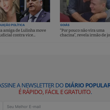
UIÇÃO POLÍTICA
GOIÁS
ta amiga de Lulinha move
“Por pouco não vira uma
udicial contra vice...
chacina”, revela irmão de jo
ASSINE A NEWSLETTER DO
DIÁRIO POPULAR
É RÁPIDO, FÁCIL E GRATUITO
.