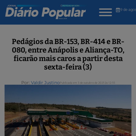
9 de ago
Pedágios da BR-153, BR-414 e BR-
080, entre Anápolis e Aliança-TO,
ficarão mais caros a partir desta
sexta-feira (3)
Por:
Valdir Justino
Publicada em 3 de outubro de 2025 às 12:55