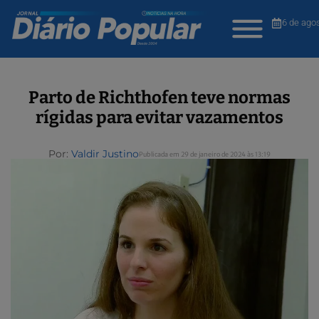
6 de ago
Parto de Richthofen teve normas
rígidas para evitar vazamentos
Por:
Valdir Justino
Publicada em 29 de janeiro de 2024 às 13:19