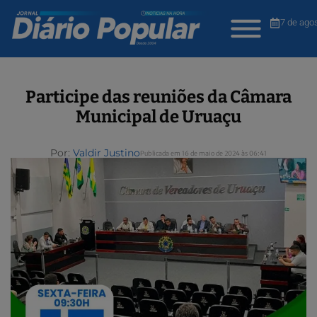
7 de ago
Participe das reuniões da Câmara
Municipal de Uruaçu
Por:
Valdir Justino
Publicada em 16 de maio de 2024 às 06:41