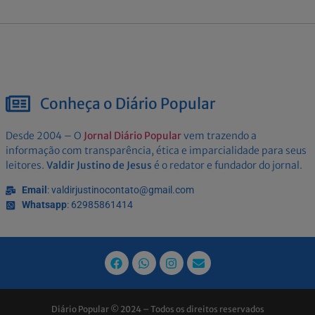
Conheça o Diário Popular
Desde 2004 – O
Jornal Diário Popular
vem trazendo a
informação com transparência, ética e imparcialidade para seus
leitores.
Valdir Justino de Jesus
é o redator e fundador do jornal.
Email
: valdirjustinocontato@gmail.com
Whatsapp
: 62985861414
Diário Popular © 2024 – Todos os direitos reservados