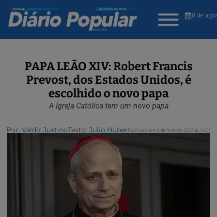
8 de ago
PAPA LEÃO XIV: Robert Francis
Prevost, dos Estados Unidos, é
escolhido o novo papa
A Igreja Católica tem um novo papa
Por:
Valdir Justino
Texto:
Julio Huber
Publicada em 8 de maio de 2025 às 14:31