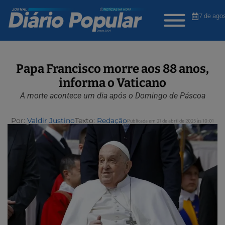
7 de ago
Papa Francisco morre aos 88 anos,
informa o Vaticano
A morte acontece um dia após o Domingo de Páscoa
Por:
Valdir Justino
Texto:
Redação
Publicada em 21 de abril de 2025 às 10:01