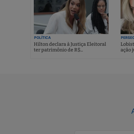
POLÍTICA
PERSEG
Hilton declara à Justiça Eleitoral
Lobis
ter patrimônio de R$...
ação j