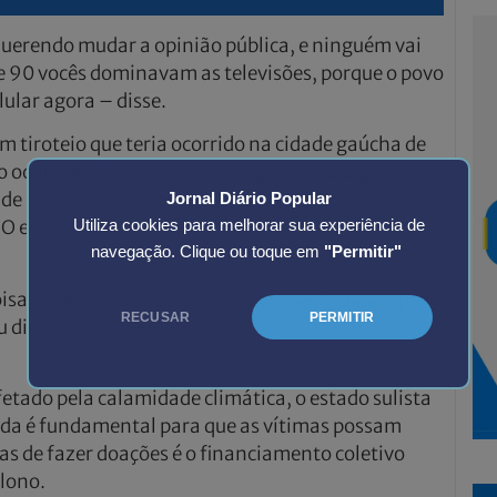
erendo mudar a opinião pública, e ninguém vai
e 90 vocês dominavam as televisões, porque o povo
lular agora – disse.
 tiroteio que teria ocorrido na cidade gaúcha de
 o ocorrido. O empresário indagou se há algum
de notícias feita pela emissora na cobertura da
Jornal Diário Popular
ta. O empresário também prometeu dobrar o número
Utiliza cookies para melhorar sua experiência de
navegação. Clique ou toque em
"Permitir"
sa e nós vamos descobrir. Quero pedir para o povo
RECUSAR
PERMITIR
seu direito filmar – completou.
etado pela calamidade climática, o estado sulista
juda é fundamental para que as vítimas possam
s de fazer doações é o financiamento coletivo
olono.