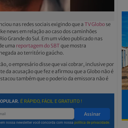
ciou nas redes sociais exigindo que a
TV Globo
se
ake news em relação ao caso dos caminhões
Rio Grande do Sul. Em um vídeo publicado nas
o de uma
reportagem do SBT
que mostra
egada ao território gaúcho.
o, o empresário disse que vai cobrar, inclusive por
ate da acusação que fez e afirmou que a Globo não é
estacou também que o poderio da emissora não é
POPULAR.
É RÁPIDO, FÁCIL E GRATUITO !
Assinar
r em nossa newsletter você concorda com nossa
política de privacidade.