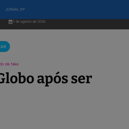
JORNAL DP
7 de agosto de 2026
CAR
do de fake
Globo após ser