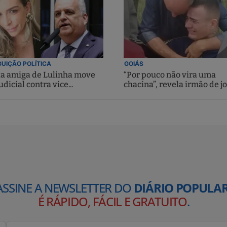
UIÇÃO POLÍTICA
GOIÁS
ta amiga de Lulinha move
“Por pouco não vira uma
udicial contra vice...
chacina”, revela irmão de jo
ASSINE A NEWSLETTER DO
DIÁRIO POPULAR
É RÁPIDO, FÁCIL E GRATUITO
.