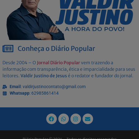
Conheça o Diário Popular
Desde 2004 – O
Jornal Diário Popular
vem trazendo a
informação com transparência, ética e imparcialidade para seus
leitores.
Valdir Justino de Jesus
é o redator e fundador do jornal.
Email
: valdirjustinocontato@gmail.com
Whatsapp
: 62985861414