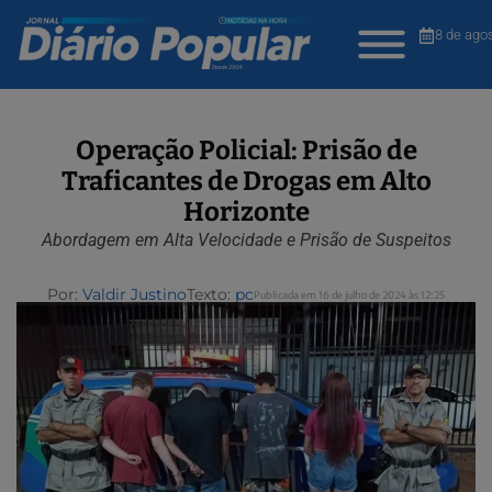
8 de ago
Operação Policial: Prisão de
Traficantes de Drogas em Alto
Horizonte
Abordagem em Alta Velocidade e Prisão de Suspeitos
Por:
Valdir Justino
Texto:
pc
Publicada em 16 de julho de 2024 às 12:25