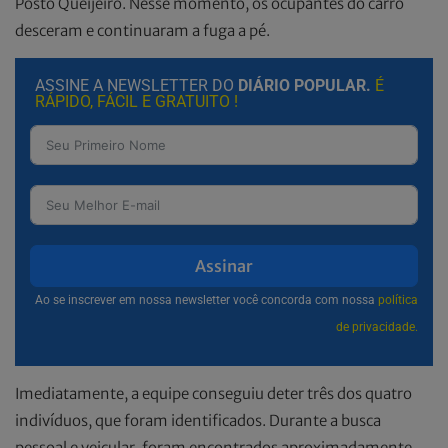
Posto Queijeiro. Nesse momento, os ocupantes do carro
desceram e continuaram a fuga a pé.
ASSINE A NEWSLETTER DO
DIÁRIO POPULAR.
É
RÁPIDO, FÁCIL E GRATUITO !
Assinar
Ao se inscrever em nossa newsletter você concorda com nossa
política
de privacidade.
Imediatamente, a equipe conseguiu deter três dos quatro
indivíduos, que foram identificados. Durante a busca
pessoal e veicular, foram encontrados aproximadamente