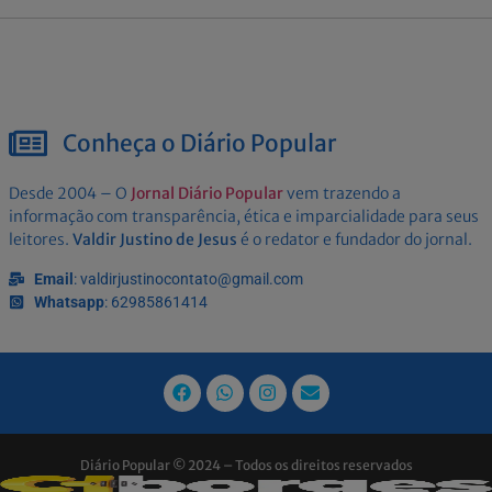
Conheça o Diário Popular
Desde 2004 – O
Jornal Diário Popular
vem trazendo a
informação com transparência, ética e imparcialidade para seus
leitores.
Valdir Justino de Jesus
é o redator e fundador do jornal.
Email
: valdirjustinocontato@gmail.com
Whatsapp
: 62985861414
Diário Popular © 2024 – Todos os direitos reservados