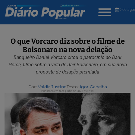
9 de ago
O que Vorcaro diz sobre o filme de
Bolsonaro na nova delação
Banqueiro Daniel Vorcaro citou o patrocínio ao Dark
Horse, filme sobre a vida de Jair Bolsonaro, em sua nova
proposta de delação premiada
Por:
Valdir Justino
Texto:
Igor Gadelha
Publicada em 8 de junho de 2026 às 12:18