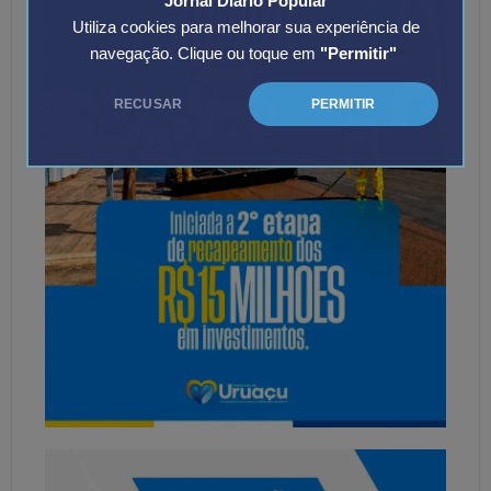
Jornal Diário Popular
Utiliza cookies para melhorar sua experiência de
navegação. Clique ou toque em
"Permitir"
RECUSAR
PERMITIR