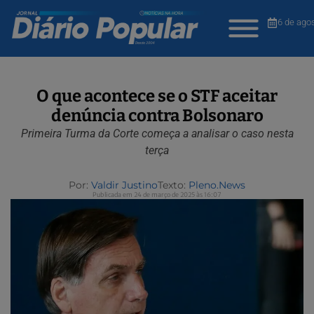
6 de ago
O que acontece se o STF aceitar
denúncia contra Bolsonaro
Primeira Turma da Corte começa a analisar o caso nesta
terça
Por:
Valdir Justino
Texto:
Pleno.News
Publicada em 24 de março de 2025 às 16:07