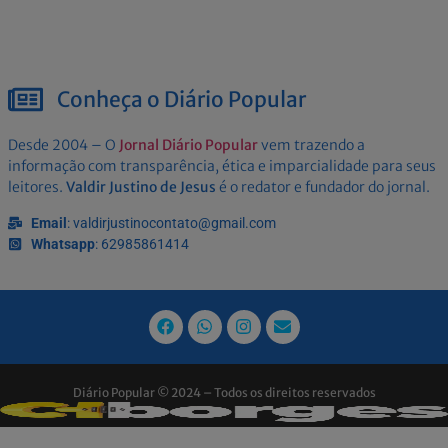
Conheça o Diário Popular
Desde 2004 – O
Jornal Diário Popular
vem trazendo a
informação com transparência, ética e imparcialidade para seus
leitores.
Valdir Justino de Jesus
é o redator e fundador do jornal.
Email
: valdirjustinocontato@gmail.com
Whatsapp
: 62985861414
Diário Popular © 2024 – Todos os direitos reservados