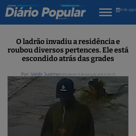
8 de ago
O ladrão invadiu a residência e
roubou diversos pertences. Ele está
escondido atrás das grades
Por:
Valdir Justino
Publicada em 15 de março de 2024 às 06:29