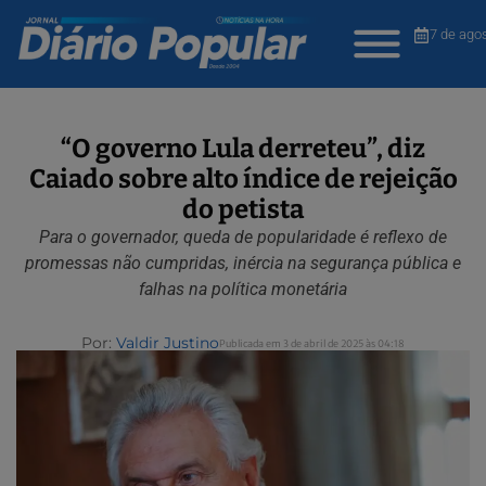
7 de ago
“O governo Lula derreteu”, diz
Caiado sobre alto índice de rejeição
do petista
Para o governador, queda de popularidade é reflexo de
promessas não cumpridas, inércia na segurança pública e
falhas na política monetária
Por:
Valdir Justino
Publicada em 3 de abril de 2025 às 04:18