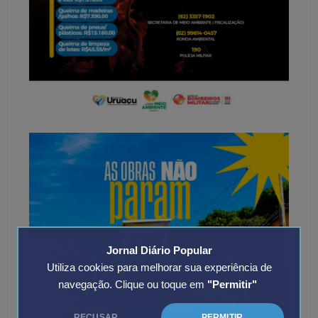
Jornal Diário Popular
Utiliza cookies para melhorar sua experiência de
navegação. Clique ou toque em
"Permitir"
RECUSAR
PERMITIR