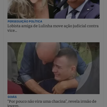
PERSEGUIÇÃO POLÍTICA
Lobista amiga de Lulinha move ação judicial contra
vice...
GOIÁS
“Por pouco não vira uma chacina”, revela irmão de
jovem...