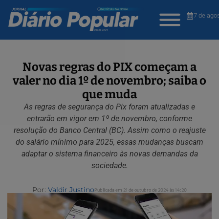
7 de ago
Novas regras do PIX começam a
valer no dia 1º de novembro; saiba o
que muda
As regras de segurança do Pix foram atualizadas e
entrarão em vigor em 1º de novembro, conforme
resolução do Banco Central (BC). Assim como o reajuste
do salário mínimo para 2025, essas mudanças buscam
adaptar o sistema financeiro às novas demandas da
sociedade.
Por:
Valdir Justino
Publicada em 21 de outubro de 2024 às 14:20