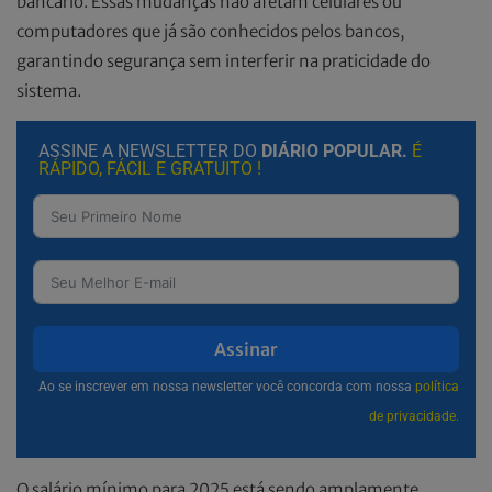
bancário. Essas mudanças não afetam celulares ou
computadores que já são conhecidos pelos bancos,
garantindo segurança sem interferir na praticidade do
sistema.
ASSINE A NEWSLETTER DO
DIÁRIO POPULAR.
É
RÁPIDO, FÁCIL E GRATUITO !
Assinar
Ao se inscrever em nossa newsletter você concorda com nossa
política
de privacidade.
O salário mínimo para 2025 está sendo amplamente