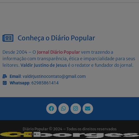
Conheça o Diário Popular
Desde 2004 – O
Jornal Diário Popular
vem trazendo a
informação com transparência, ética e imparcialidade para seus
leitores.
Valdir Justino de Jesus
é o redator e fundador do jornal.
Email
: valdirjustinocontato@gmail.com
Whatsapp
: 62985861414
Diário Popular © 2024 – Todos os direitos reservados