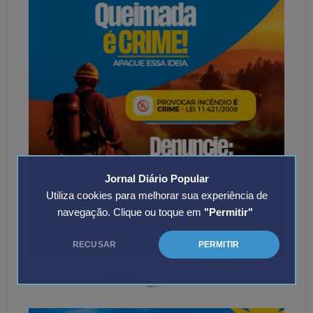
Jornal Diário Popular
Utiliza cookies para melhorar sua experiência de
navegação. Clique ou toque em
"Permitir"
RECUSAR
PERMITIR