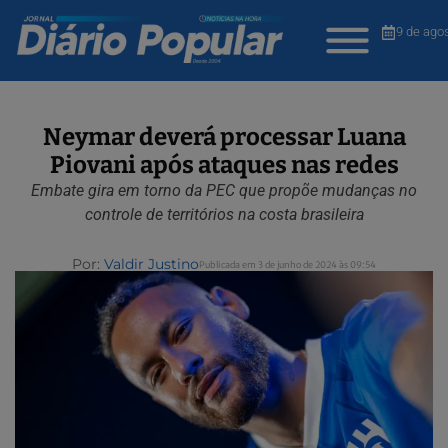
9 de ago
Neymar deverá processar Luana
Piovani após ataques nas redes
Embate gira em torno da PEC que propõe mudanças no
controle de territórios na costa brasileira
Por:
Valdir Justino
Publicada em 3 de junho de 2024 às 09:54