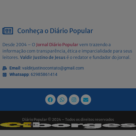
Conheça o Diário Popular
Desde 2004 – O
Jornal Diário Popular
vem trazendo a
informação com transparência, ética e imparcialidade para seus
leitores.
Valdir Justino de Jesus
é o redator e fundador do jornal.
Email
: valdirjustinocontato@gmail.com
Whatsapp
: 62985861414
Diário Popular © 2024 – Todos os direitos reservados