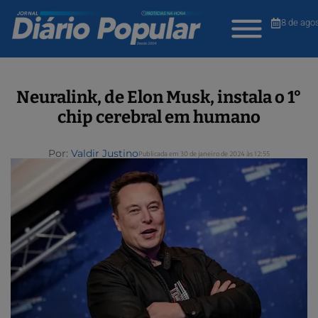
8 de ago
Neuralink, de Elon Musk, instala o 1°
chip cerebral em humano
Por:
Valdir Justino
Publicada em 30 de janeiro de 2024 às 12:55