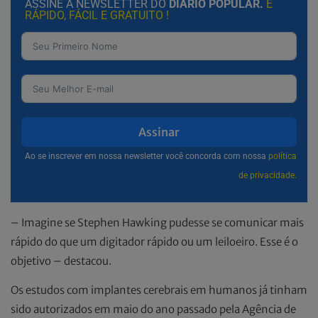
ASSINE A NEWSLETTER DO
DIÁRIO POPULAR.
É
RÁPIDO, FÁCIL E GRATUITO !
Assinar
Ao se inscrever em nossa newsletter você concorda com nossa
política
de privacidade.
– Imagine se Stephen Hawking pudesse se comunicar mais
rápido do que um digitador rápido ou um leiloeiro. Esse é o
objetivo – destacou.
Os estudos com implantes cerebrais em humanos já tinham
sido autorizados em maio do ano passado pela Agência de