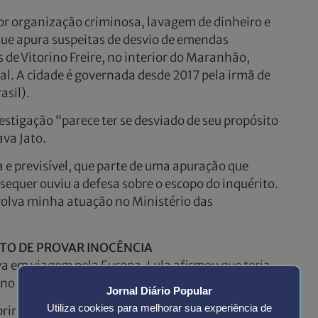
 por organização criminosa, lavagem de dinheiro e
ue apura suspeitas de desvio de emendas
de Vitorino Freire, no interior do Maranhão,
al. A cidade é governada desde 2017 pela irmã de
asil).
estigação “parece ter se desviado de seu propósito
ava Jato.
 e previsível, que parte de uma apuração que
 sequer ouviu a defesa sobre o escopo do inquérito.
olva minha atuação no Ministério das
ITO DE PROVAR INOCÊNCIA
 em viagem pela Europa, Lula afirmou que teria
no quando retornasse ao Brasil.
Jornal Diário Popular
Utiliza cookies para melhorar sua experiência de
rir o que aconteceu de verdade. Se ele, em uma