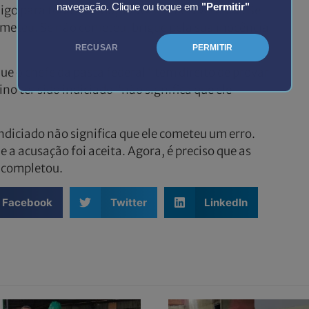
navegação. Clique ou toque em
"Permitir"
igo para todo mundo, só você sabe a verdade. Se
meteu. Se não cometeu, brigue pela sua inocência
RECUSAR
PERMITIR
ue o chefe da pasta federal “tem direito de provar
ino ter sido indiciado “não significa que ele
indiciado não significa que ele cometeu um erro.
 a acusação foi aceita. Agora, é preciso que as
 completou.
Facebook
Twitter
LinkedIn