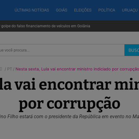
ÚLTIMAS NOTÍCIAS
GOIÁS
ELEIÇÕES
POLÍTICA
URUAÇU
r golpe do falso financiamento de veículos em Goiânia
BUS
PT
Nesta sexta, Lula vai encontrar ministro indiciado por corrupçã
la vai encontrar mi
por corrupção
ino Filho estará com o presidente da República em evento no M