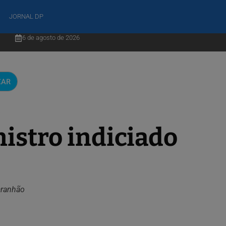
JORNAL DP
6 de agosto de 2026
Flávio confirma deputado Alfredo Gaspar como vice em sua chapa
CAR
o
nistro indiciado
aranhão