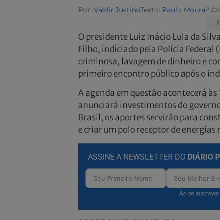
Por:
Valdir Justino
Texto:
Paulo Moura
Publ
Im
O presidente Luiz Inácio Lula da Silv
Filho, indiciado pela Polícia Federal
criminosa, lavagem de dinheiro e cor
primeiro encontro público após o in
A agenda em questão acontecerá às 
anunciará investimentos do governo
Brasil, os aportes servirão para con
e criar um polo receptor de energias
ASSINE A NEWSLETTER DO
DIÁRIO 
Ao se inscreve