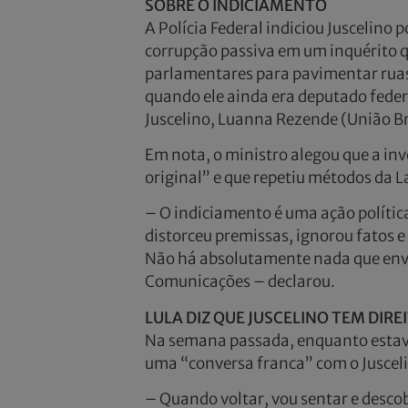
SOBRE O INDICIAMENTO
A Polícia Federal indiciou Juscelino
corrupção passiva em um inquérito q
parlamentares para pavimentar ruas 
quando ele ainda era deputado feder
Juscelino, Luanna Rezende (União Br
Em nota, o ministro alegou que a inv
original” e que repetiu métodos da L
– O indiciamento é uma ação política
distorceu premissas, ignorou fatos e
Não há absolutamente nada que env
Comunicações – declarou.
LULA DIZ QUE JUSCELINO TEM DIRE
Na semana passada, enquanto estava
uma “conversa franca” com o Jusceli
– Quando voltar, vou sentar e descob