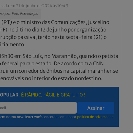
icada em 21 de junho de 2024 às 10:49
agem: Foto Reprodução
a (PT) e o ministro das Comunicações, Juscelino
 (PF) no último dia 12 de junho por organização
rupção passiva, terão nesta sexta-feira (21) o
diciamento.
15h30 em São Luís, no Maranhão, quando o petista
 federal para o estado. De acordo com a CNN
struir um corredor de ônibus na capital maranhense
 renováveis no interior do estado nordestino.
POPULAR.
É RÁPIDO, FÁCIL E GRATUITO !
Assinar
r em nossa newsletter você concorda com nossa
política de privacidade.