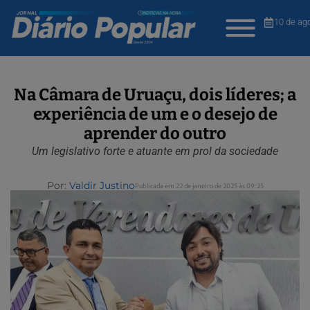
10 de ag
Na Câmara de Uruaçu, dois líderes; a
experiência de um e o desejo de
aprender do outro
Um legislativo forte e atuante em prol da sociedade
Por:
Valdir Justino
Publicada em 22 de janeiro de 2025 às 09:25