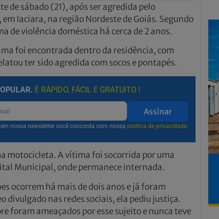
e de sábado (21), após ser agredida pelo
em Iaciara, na região Nordeste de Goiás. Segundo
ma de violência doméstica há cerca de 2 anos.
ítima foi encontrada dentro da residência, com
elatou ter sido agredida com socos e pontapés.
POPULAR.
É RÁPIDO, FÁCIL E GRATUITO !
Assinar
r em nossa newsletter você concorda com nossa
política de privacidade.
a motocicleta. A vítima foi socorrida por uma
tal Municipal, onde permanece internada.
ões ocorrem há mais de dois anos e já foram
 divulgado nas redes sociais, ela pediu justiça.
re foram ameaçados por esse sujeito e nunca teve