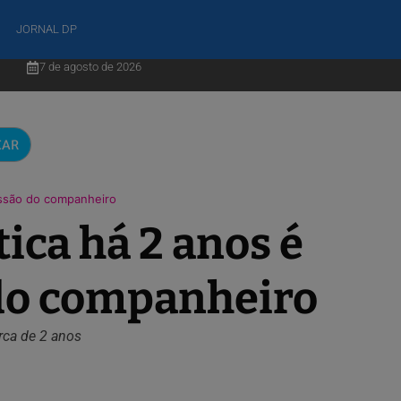
JORNAL DP
7 de agosto de 2026
CAR
essão do companheiro
ica há 2 anos é
 do companheiro
rca de 2 anos