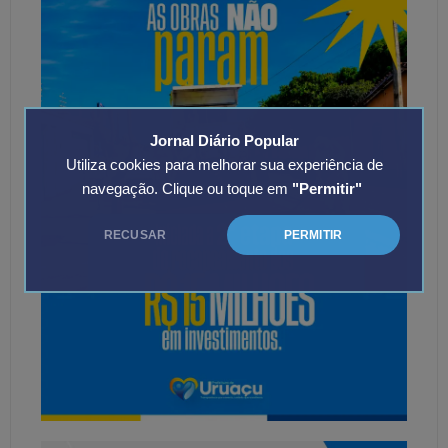
Jornal Diário Popular
Utiliza cookies para melhorar sua experiência de
navegação. Clique ou toque em
"Permitir"
RECUSAR
PERMITIR