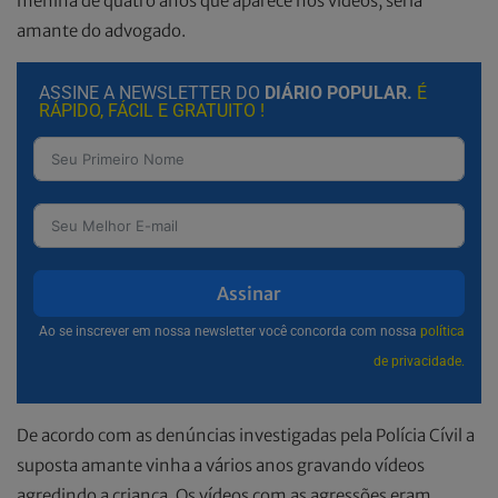
menina de quatro anos que aparece nos vídeos, seria
amante do advogado.
ASSINE A NEWSLETTER DO
DIÁRIO POPULAR.
É
RÁPIDO, FÁCIL E GRATUITO !
Assinar
Ao se inscrever em nossa newsletter você concorda com nossa
política
de privacidade.
De acordo com as denúncias investigadas pela Polícia Cívil a
suposta amante vinha a vários anos gravando vídeos
agredindo a criança. Os vídeos com as agressões eram