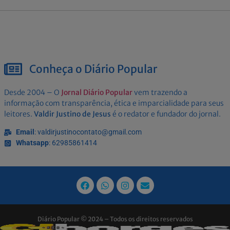
Conheça o Diário Popular
Desde 2004 – O
Jornal Diário Popular
vem trazendo a
informação com transparência, ética e imparcialidade para seus
leitores.
Valdir Justino de Jesus
é o redator e fundador do jornal.
Email
: valdirjustinocontato@gmail.com
Whatsapp
: 62985861414
Diário Popular © 2024 – Todos os direitos reservados