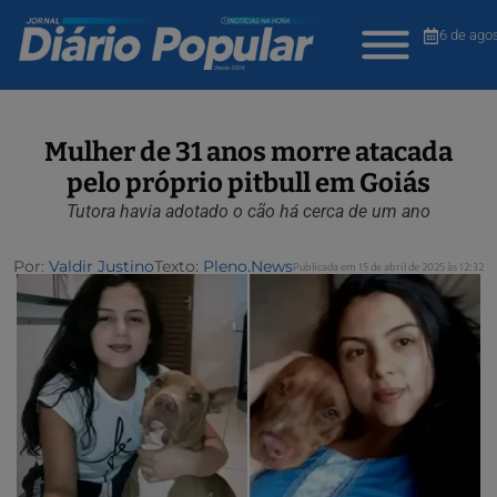
6 de ago
Mulher de 31 anos morre atacada
pelo próprio pitbull em Goiás
Tutora havia adotado o cão há cerca de um ano
Por:
Valdir Justino
Texto:
Pleno.News
Publicada em 15 de abril de 2025 às 12:32