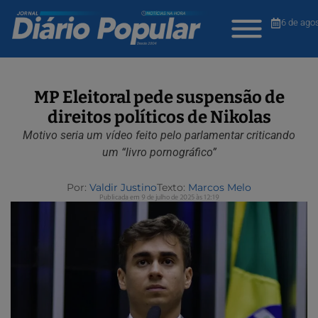
6 de ago
MP Eleitoral pede suspensão de
direitos políticos de Nikolas
Motivo seria um vídeo feito pelo parlamentar criticando
um “livro pornográfico”
Por:
Valdir Justino
Texto:
Marcos Melo
Publicada em 9 de julho de 2025 às 12:19