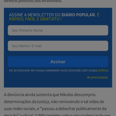
direitos políticos dos envolvidos.
ASSINE A NEWSLETTER DO
DIÁRIO POPULAR.
É
RÁPIDO, FÁCIL E GRATUITO !
Assinar
Ao se inscrever em nossa newsletter você concorda com nossa
política
de privacidade.
A denúncia ainda sustenta que Nikolas descumpriu
determinações da Justiça, não removendo o tal vídeo de
suas redes sociais, e “passou a debochar publicamente da
decisão” judicial. O MP também cobra uma indenização por