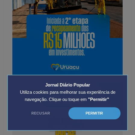
Jornal Diário Popular
Utiliza cookies para melhorar sua experiência de
navegação. Clique ou toque em
"Permitir"
RECUSAR
PERMITIR