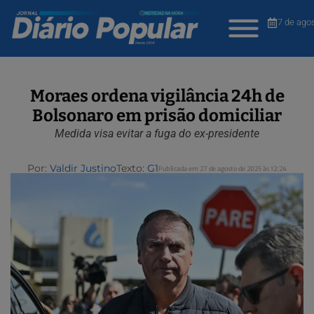
7 de ago
Moraes ordena vigilância 24h de
Bolsonaro em prisão domiciliar
Medida visa evitar a fuga do ex-presidente
Por:
Valdir Justino
Texto:
G1
Publicada em 27 de agosto de 2025 às 12:24