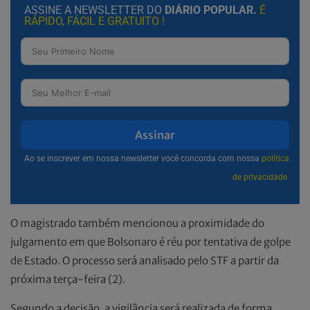
ASSINE A NEWSLETTER DO
DIÁRIO POPULAR.
É
RÁPIDO, FÁCIL E GRATUITO !
Assinar
Ao se inscrever em nossa newsletter você concorda com nossa
política
de privacidade.
O magistrado também mencionou a proximidade do
julgamento em que Bolsonaro é réu por tentativa de golpe
de Estado. O processo será analisado pelo STF a partir da
próxima terça-feira (2).
Segundo a decisão, a vigilância será realizada de forma