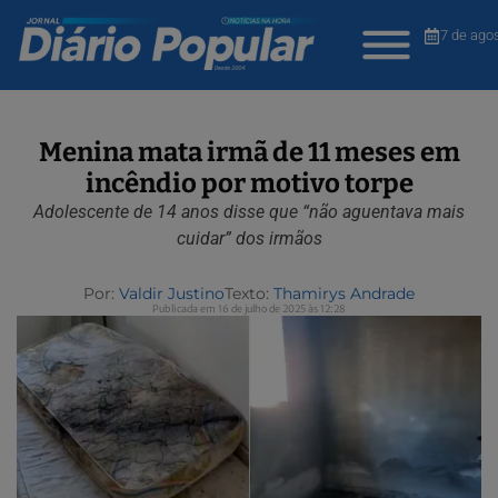
7 de ago
Menina mata irmã de 11 meses em
incêndio por motivo torpe
Adolescente de 14 anos disse que “não aguentava mais
cuidar” dos irmãos
Por:
Valdir Justino
Texto:
Thamirys Andrade
Publicada em 16 de julho de 2025 às 12:28