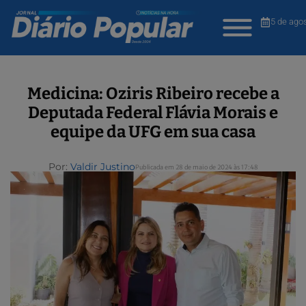
5 de ago
Medicina: Oziris Ribeiro recebe a
Deputada Federal Flávia Morais e
equipe da UFG em sua casa
Por:
Valdir Justino
Publicada em 28 de maio de 2024 às 17:48