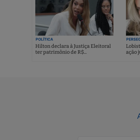
POLÍTICA
PERSEG
Hilton declara à Justiça Eleitoral
Lobis
ter patrimônio de R$...
ação j