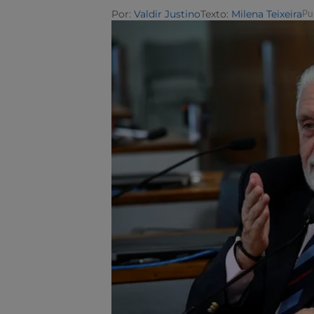
Por:
Valdir Justino
Texto:
Milena Teixeira
Pu