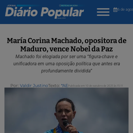
6 de ago
María Corina Machado, opositora de
Maduro, vence Nobel da Paz
Machado foi elogiada por ser uma “figura-chave e
unificadora em uma oposição política que antes era
profundamente dividida”
Por:
Valdir Justino
Texto:
*AE
Publicada em 10 de outubro de 2025 às 15:11