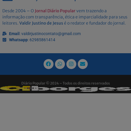
Desde 2004 – O
Jornal Diário Popular
vem trazendo a
informação com transparência, ética e imparcialidade para seus
leitores.
Valdir Justino de Jesus
é o redator e fundador do jornal.
Email
: valdirjustinocontato@gmail.com
Whatsapp
: 62985861414
Diário Popular © 2024 – Todos os direitos reservados