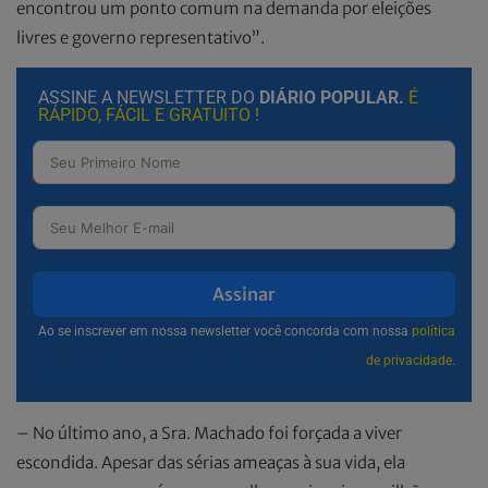
encontrou um ponto comum na demanda por eleições
livres e governo representativo”.
ASSINE A NEWSLETTER DO
DIÁRIO POPULAR.
É
RÁPIDO, FÁCIL E GRATUITO !
Assinar
Ao se inscrever em nossa newsletter você concorda com nossa
política
de privacidade.
– No último ano, a Sra. Machado foi forçada a viver
escondida. Apesar das sérias ameaças à sua vida, ela