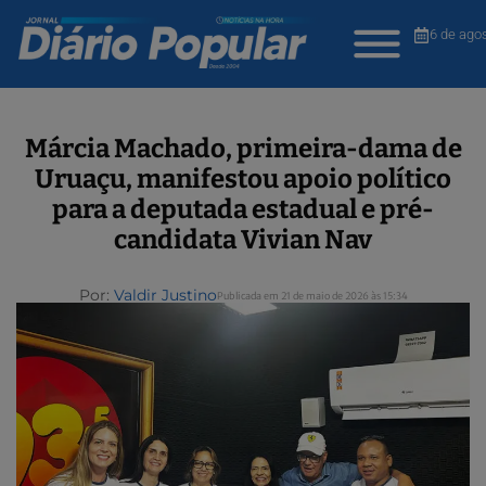
6 de ago
Márcia Machado, primeira-dama de
Uruaçu, manifestou apoio político
para a deputada estadual e pré-
candidata Vivian Nav
Por:
Valdir Justino
Publicada em 21 de maio de 2026 às 15:34