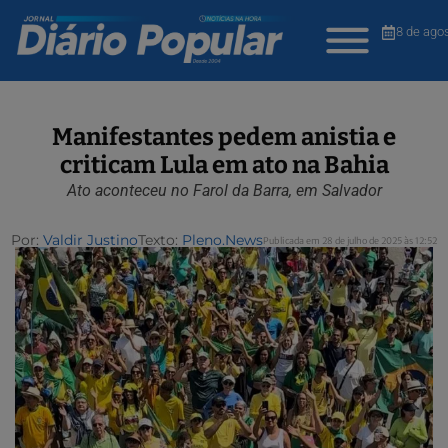
8 de ago
Manifestantes pedem anistia e
criticam Lula em ato na Bahia
Ato aconteceu no Farol da Barra, em Salvador
Por:
Valdir Justino
Texto:
Pleno.News
Publicada em 28 de julho de 2025 às 12:52