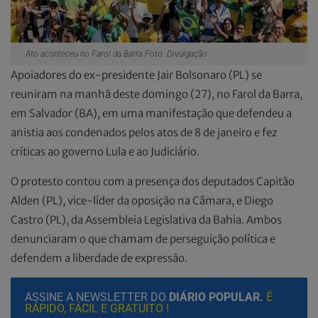
Ato aconteceu no Farol da Barra Foto: Divulgação
Apoiadores do ex-presidente Jair Bolsonaro (PL) se
reuniram na manhã deste domingo (27), no Farol da Barra,
em Salvador (BA), em uma manifestação que defendeu a
anistia aos condenados pelos atos de 8 de janeiro e fez
críticas ao governo Lula e ao Judiciário.
O protesto contou com a presença dos deputados Capitão
Alden (PL), vice-líder da oposição na Câmara, e Diego
Castro (PL), da Assembleia Legislativa da Bahia. Ambos
denunciaram o que chamam de perseguição política e
defendem a liberdade de expressão.
ASSINE A NEWSLETTER DO
DIÁRIO POPULAR.
É
RÁPIDO, FÁCIL E GRATUITO !