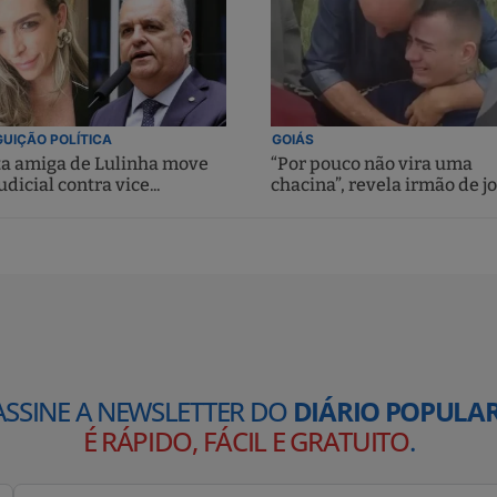
UIÇÃO POLÍTICA
GOIÁS
ta amiga de Lulinha move
“Por pouco não vira uma
udicial contra vice...
chacina”, revela irmão de jo
ASSINE A NEWSLETTER DO
DIÁRIO POPULAR
É RÁPIDO, FÁCIL E GRATUITO
.