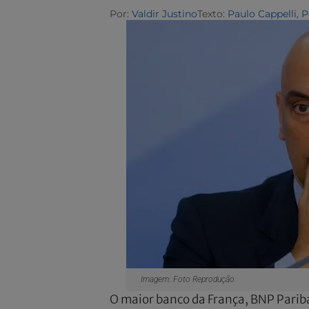
Por:
Valdir Justino
Texto:
Paulo Cappelli, 
Imagem: Foto Reprodução
O maior banco da França, BNP Pariba