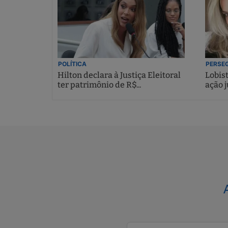
POLÍTICA
PERSEG
Hilton declara à Justiça Eleitoral
Lobis
ter patrimônio de R$...
ação j