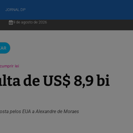
JORNAL DP
9 de agosto de 2026
CAR
umprir lei
ta de US$ 8,9 bi
posta pelos EUA a Alexandre de Moraes