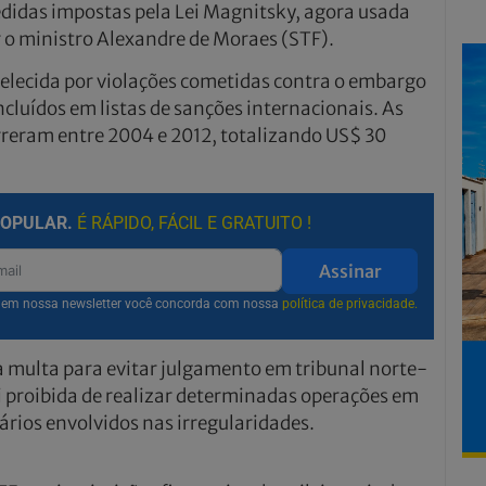
didas impostas pela Lei Magnitsky, agora usada
 o ministro Alexandre de Moraes (STF).
belecida por violações cometidas contra o embargo
ncluídos em listas de sanções internacionais. As
rreram entre 2004 e 2012, totalizando US$ 30
POPULAR.
É RÁPIDO, FÁCIL E GRATUITO !
Assinar
r em nossa newsletter você concorda com nossa
política de privacidade.
 multa para evitar julgamento em tribunal norte-
 proibida de realizar determinadas operações em
ários envolvidos nas irregularidades.