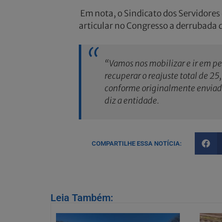
Em nota, o Sindicato dos Servidores 
articular no Congresso a derrubada do
“Vamos nos mobilizar e ir em pe
recuperar o reajuste total de 2
conforme originalmente enviado
diz a entidade.
COMPARTILHE ESSA NOTÍCIA:
Leia Também: