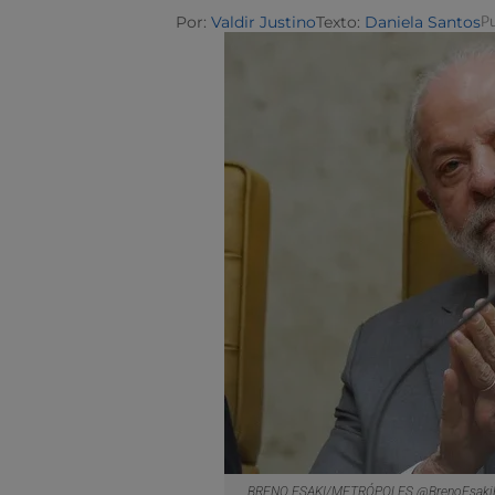
Por:
Valdir Justino
Texto:
Daniela Santos
Pu
BRENO ESAKI/METRÓPOLES @BrenoEsaki