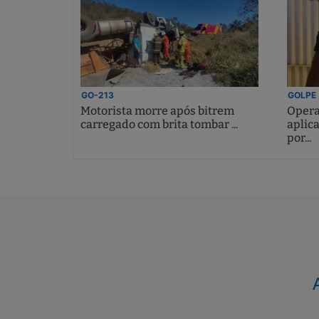
GO-213
GOLPE
Motorista morre após bitrem
Opera
carregado com brita tombar ...
aplic
por...