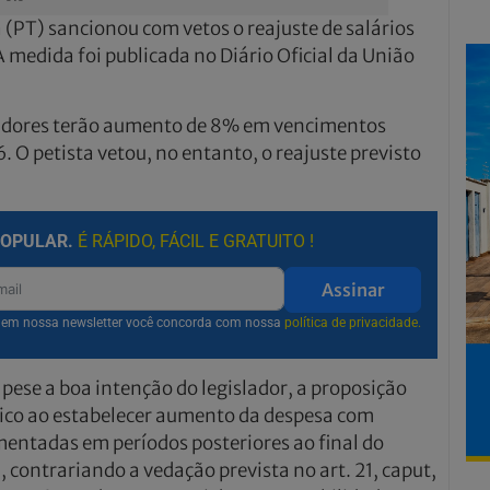
a (PT) sancionou com vetos o reajuste de salários
A medida foi publicada no Diário Oficial da União
vidores terão aumento de 8% em vencimentos
6. O petista vetou, no entanto, o reajuste previsto
POPULAR.
É RÁPIDO, FÁCIL E GRATUITO !
Assinar
r em nossa newsletter você concorda com nossa
política de privacidade.
 pese a boa intenção do legislador, a proposição
blico ao estabelecer aumento da despesa com
entadas em períodos posteriores ao final do
contrariando a vedação prevista no art. 21, caput,