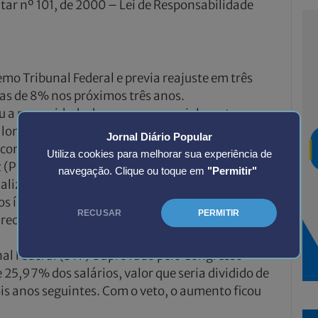
ntar nº 101, de 2000 – Lei de Responsabilidade
emo Tribunal Federal e previa reajuste em três
vas de 8% nos próximos três anos.
ou a necessidade de recompor parcialmente as
 longo dos últimos anos.
Jornal Diário Popular
concluída no final de novembro. O relator da
Utiliza cookies para melhorar sua experiência de
z (PSD-AM), defendeu os aumentos, mesmo que a
navegação. Clique ou toque em
"Permitir"
alização integral das perdas remuneratórias
s índices oficiais de correção monetária”.
RECUSAR
PERMITIR
 recomposição para o ano de 2026, mas vetou os
al Federal (STF) e aprovado pelo Congresso
25,97% dos salários, valor que seria dividido de
is anos seguintes. Com o veto, o aumento ficou