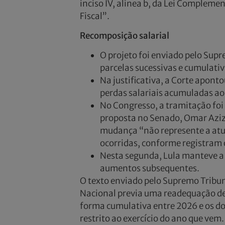
inciso IV, alínea b, da Lei Compleme
Fiscal”.
Recomposição salarial
O projeto foi enviado pelo Supr
parcelas sucessivas e cumulati
Na justificativa, a Corte apont
perdas salariais acumuladas ao
No Congresso, a tramitação foi 
proposta no Senado, Omar Azi
mudança “não represente a atu
ocorridas, conforme registram o
Nesta segunda, Lula manteve a
aumentos subsequentes.
O texto enviado pelo Supremo Tribun
Nacional previa uma readequação de 
forma cumulativa entre 2026 e os do
restrito ao exercício do ano que vem.