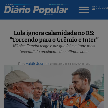
9 de ago
Lula ignora calamidade no RS:
“Torcendo para o Grêmio e Inter”
Nikolas Ferreira reage e diz que foi a atitude mais
“escrota” do presidente dos últimos anos
Por:
Valdir Justino
Publicada em 3 de maio de 2024 às 10:19