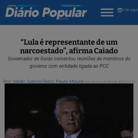
6 de ago
“Lula é representante de um
narcoestado”, afirma Caiado
Governador de Goiás comentou reuniões de membros do
governo com entidade ligada ao PCC
Por:
Valdir Justino
Texto:
Paulo Moura
Publicada em 9 de julho de 2025 às 12:18