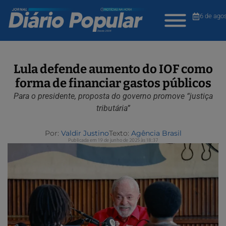
6 de ago
Lula defende aumento do IOF como
forma de financiar gastos públicos
Para o presidente, proposta do governo promove “justiça
tributária”
Por:
Valdir Justino
Texto:
Agência Brasil
Publicada em 19 de junho de 2025 às 18:37