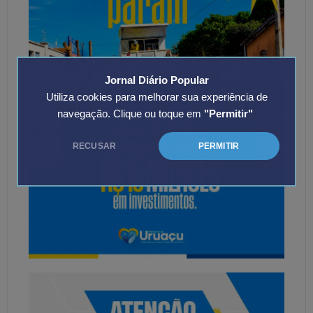
Jornal Diário Popular
Utiliza cookies para melhorar sua experiência de
navegação. Clique ou toque em
"Permitir"
RECUSAR
PERMITIR