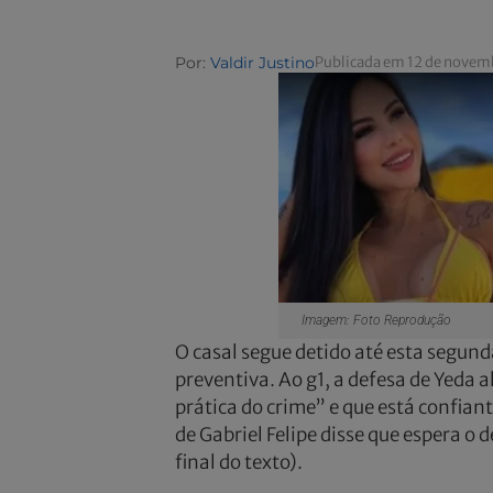
Por:
Valdir Justino
Publicada em 12 de novem
Imagem: Foto Reprodução
O casal segue detido até esta segunda
preventiva. Ao g1, a defesa de Yeda 
prática do crime” e que está confia
de Gabriel Felipe disse que espera o 
final do texto).