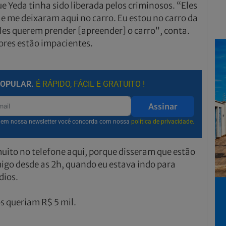
e Yeda tinha sido liberada pelos criminosos. “Eles
e me deixaram aqui no carro. Eu estou no carro da
eles querem prender [apreender] o carro”, conta.
dores estão impacientes.
POPULAR.
É RÁPIDO, FÁCIL E GRATUITO !
Assinar
r em nossa newsletter você concorda com nossa
política de privacidade.
uito no telefone aqui, porque disseram que estão
migo desde as 2h, quando eu estava indo para
dios.
s queriam R$ 5 mil.