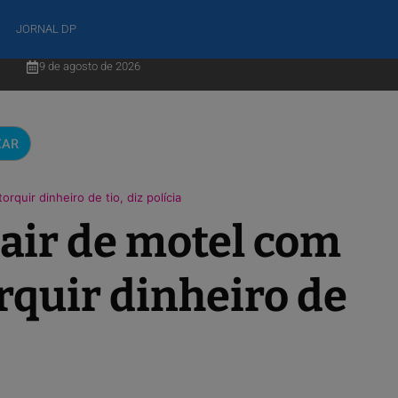
JORNAL DP
9 de agosto de 2026
CAR
quir dinheiro de tio, diz polícia
air de motel com
rquir dinheiro de