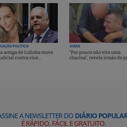
UIÇÃO POLÍTICA
GOIÁS
ta amiga de Lulinha move
“Por pouco não vira uma
udicial contra vice...
chacina”, revela irmão de jo
ASSINE A NEWSLETTER DO
DIÁRIO POPULAR
É RÁPIDO, FÁCIL E GRATUITO
.