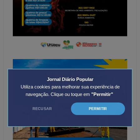
Jornal Diário Popular
Utiliza cookies para melhorar sua experiência de
navegação. Clique ou toque em
"Permitir"
RECUSAR
PERMITIR