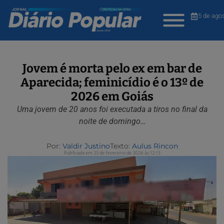
5 de ago
Jovem é morta pelo ex em bar de
Aparecida; feminicídio é o 13º de
2026 em Goiás
Uma jovem de 20 anos foi executada a tiros no final da
noite de domingo…
Por:
Valdir Justino
Texto:
Aulus Rincon
Publicada em 23 de fevereiro de 2026 às 12:13