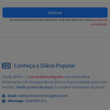
Assinar
Ao se inscrever em nossa newsletter você concorda com nossa
política de
privacidade.
Conheça o Diário Popular
Desde 2004 – O
Jornal Diário Popular
vem trazendo a
informação com transparência, ética e imparcialidade para seus
leitores.
Valdir Justino de Jesus
é o redator e fundador do jornal.
Email
: valdirjustinocontato@gmail.com
Whatsapp
: 62985861414