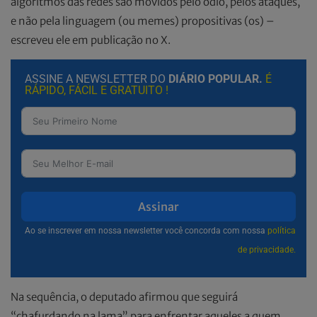
algoritmos das redes são movidos pelo ódio, pelos ataques,
e não pela linguagem (ou memes) propositivas (os) –
escreveu ele em publicação no X.
ASSINE A NEWSLETTER DO
DIÁRIO POPULAR.
É
RÁPIDO, FÁCIL E GRATUITO !
Assinar
Ao se inscrever em nossa newsletter você concorda com nossa
política
de privacidade.
Na sequência, o deputado afirmou que seguirá
“chafurdando na lama” para enfrentar aqueles a quem