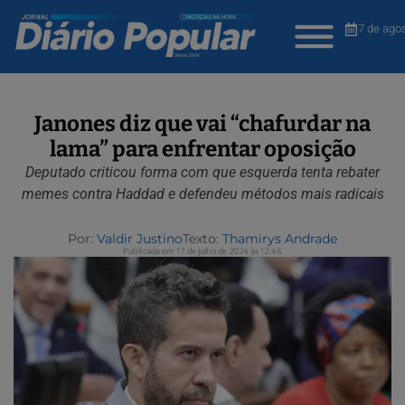
7 de ago
Janones diz que vai “chafurdar na
lama” para enfrentar oposição
Deputado criticou forma com que esquerda tenta rebater
memes contra Haddad e defendeu métodos mais radicais
Por:
Valdir Justino
Texto:
Thamirys Andrade
Publicada em 17 de julho de 2024 às 12:48