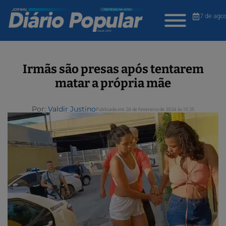
7 de ago
Irmãs são presas após tentarem
matar a própria mãe
Por:
Valdir Justino
Publicada em 26 de fevereiro de 2024 às 15:25