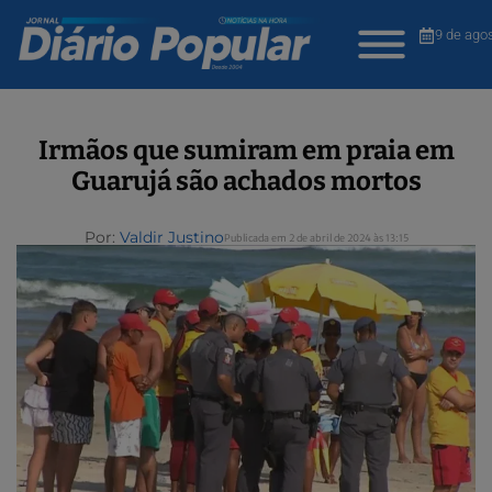
9 de ago
Irmãos que sumiram em praia em
Guarujá são achados mortos
Por:
Valdir Justino
Publicada em 2 de abril de 2024 às 13:15