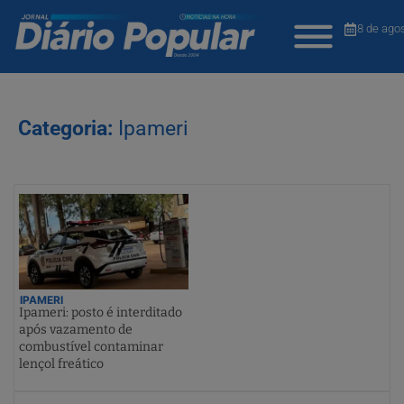
8 de ago
Categoria:
Ipameri
IPAMERI
Ipameri: posto é interditado
após vazamento de
combustível contaminar
lençol freático