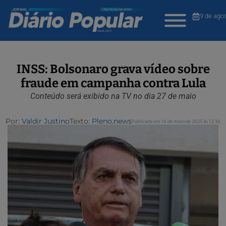
9 de ago
INSS: Bolsonaro grava vídeo sobre
fraude em campanha contra Lula
Conteúdo será exibido na TV no dia 27 de maio
Por:
Valdir Justino
Texto:
Pleno.news
Publicada em 16 de maio de 2025 às 12:36