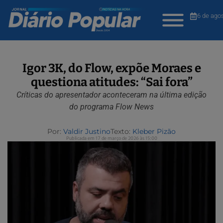
6 de ago
Igor 3K, do Flow, expõe Moraes e
questiona atitudes: “Sai fora”
Críticas do apresentador aconteceram na última edição
do programa Flow News
Por:
Valdir Justino
Texto:
Kleber Pizão
Publicada em 17 de março de 2026 às 15:00