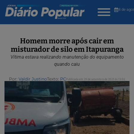
8 de ago
Homem morre após cair em
misturador de silo em Itapuranga
Vítima estava realizando manutenção do equipamento
quando caiu
Por:
Valdir Justino
Texto:
PC
Publicada em 29 de setembro de 2025 às 13:02