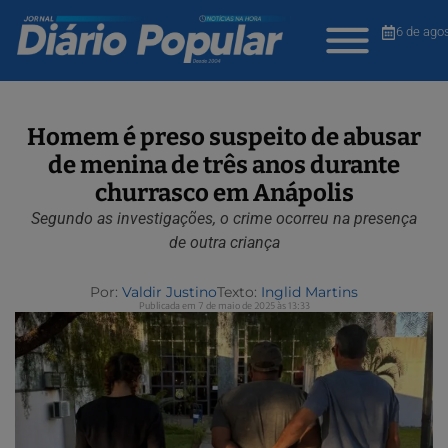
6 de ago
Homem é preso suspeito de abusar
de menina de três anos durante
churrasco em Anápolis
Segundo as investigações, o crime ocorreu na presença
de outra criança
Por:
Valdir Justino
Texto:
Inglid Martins
Publicada em 7 de maio de 2025 às 13:33